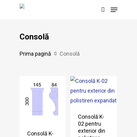
Skip
Menu
to
main
content
Consolă
Prima pagină
Consolă
Consolă K-
02 pentru
exterior din
Consolă K-