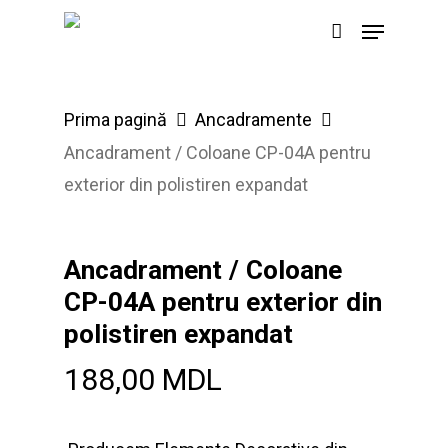
Skip
Menu
to
main
content
Prima pagină
Ancadramente
Ancadrament / Coloane CP-04A pentru
exterior din polistiren expandat
Ancadrament / Coloane
CP-04A pentru exterior din
polistiren expandat
188,00
MDL