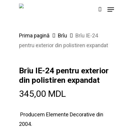
Skip
Menu
to
main
content
Prima pagină
Brîu
Brîu IE-24
pentru exterior din polistiren expandat
Brîu IE-24 pentru exterior
din polistiren expandat
345,00
MDL
Producem Elemente Decorative din
2004.