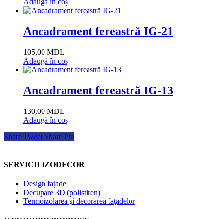
Adaugă în coș
Ancadrament fereastră IG-21
105,00
MDL
Adaugă în coș
Ancadrament fereastră IG-13
130,00
MDL
Adaugă în coș
Share
Tweet
Share
Pin
SERVICII IZODECOR
Design fațade
Decupare 3D (polistiren)
Termoizolarea şi decorarea faţadelor