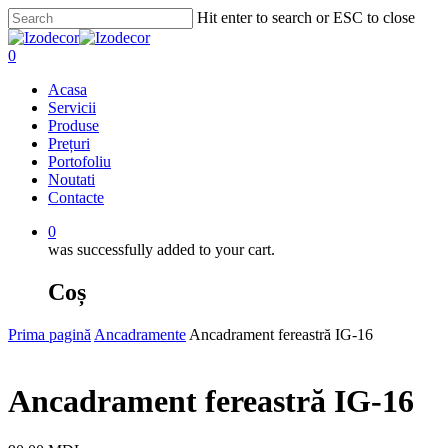
Skip
Hit enter to search or ESC to close
to
Close
main
Search
0
content
Menu
Acasa
Servicii
Produse
Prețuri
Portofoliu
Noutati
Contacte
0
was successfully added to your cart.
Coș
Prima pagină
Ancadramente
Ancadrament fereastră IG-16
Ancadrament fereastră IG-16