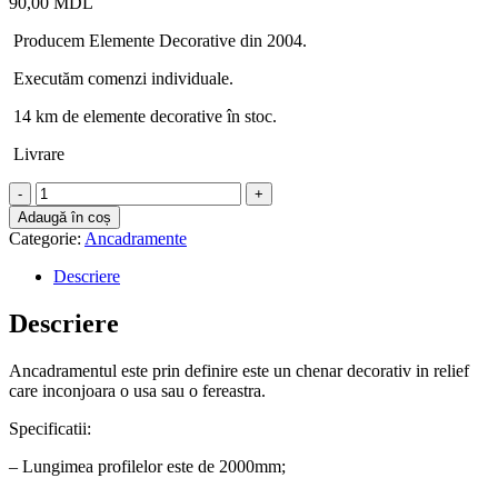
90,00
MDL
Producem Elemente Decorative din 2004.
Executăm comenzi individuale.
14 km de elemente decorative în stoc.
Livrare
Cantitate
Ancadrament
Adaugă în coș
fereastră
Categorie:
Ancadramente
IG-
16
Descriere
Descriere
Ancadramentul este prin definire este un chenar decorativ in relief
care inconjoara o usa sau o fereastra.
Specificatii:
– Lungimea profilelor este de 2000mm;