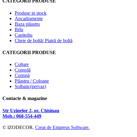
CATEGORII PRODUSE
Produse in stock
Ancadramente
Baza pilastru
Brîu
Capitoliu
Cheie de boltă/ Piatră de boltă
CATEGORII PRODUSE
Colțare
Consolă
Cornișă
Pilastru / Coloane
Solbanc(pervaz)
Contacte & magazine
Str Uzinelor 2, or. Chisinau
Mob.: 068-554-449
© IZODECOR.
Creat de Empreus Software.