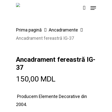
Skip
Menu
to
main
content
Prima pagină
Ancadramente
Ancadrament fereastră IG-37
Ancadrament fereastră IG-
37
150,00
MDL
Producem Elemente Decorative din
2004.