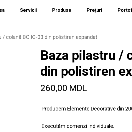
sa
Servicii
Produse
Prețuri
Portof
u / colană BC IG-03 din polistiren expandat
Baza pilastru /
din polistiren e
260,00
MDL
Producem Elemente Decorative din 20
Executăm comenzi individuale.