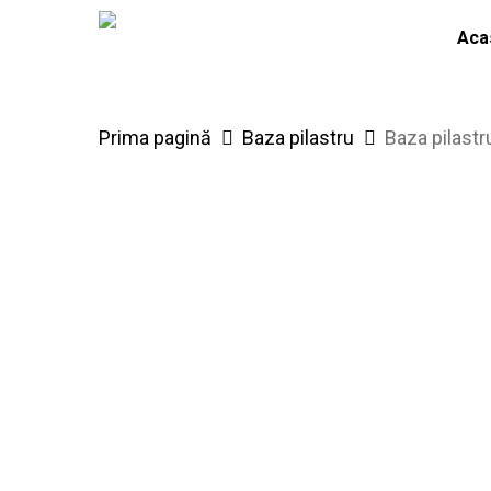
Skip
Aca
to
main
content
Prima pagină
Baza pilastru
Baza pilastr