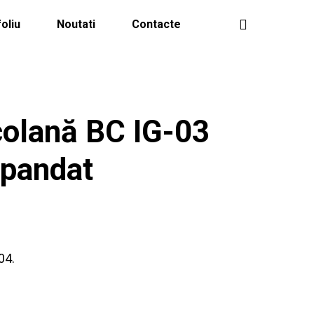
oliu
Noutati
Contacte
 colană BC IG-03
xpandat
04.