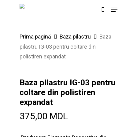
Skip
Menu
to
main
content
Prima pagină
Baza pilastru
Baza
pilastru IG-03 pentru coltare din
polistiren expandat
Baza pilastru IG-03 pentru
coltare din polistiren
expandat
375,00
MDL