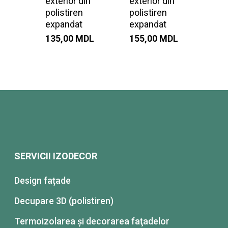
exterior din
exterior din
polistiren
polistiren
expandat
expandat
135,00
MDL
155,00
MDL
SERVICII IZODECOR
Design fațade
Decupare 3D (polistiren)
Termoizolarea şi decorarea faţadelor