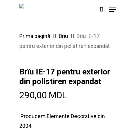
Skip
Menu
to
main
content
Prima pagină
Brîu
Brîu IE-17
pentru exterior din polistiren expandat
Brîu IE-17 pentru exterior
din polistiren expandat
290,00
MDL
Producem Elemente Decorative din
2004.